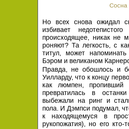
Сосна
Но всех снова ожидал сю
избивает недотепистог
происходящее, никак не мо
роняют? Та легкость, с к
титул, может напоминать
Бэром и великаном Карнер
Правда, не обошлось и б
Уилларду, что к концу перво
как люмпен, пропивший 
превратилась в останк
выбежали на ринг и стали
пола. И Дэмпси подумал, ч
к находящемуся в прос
рукопожатия), но его кто-т