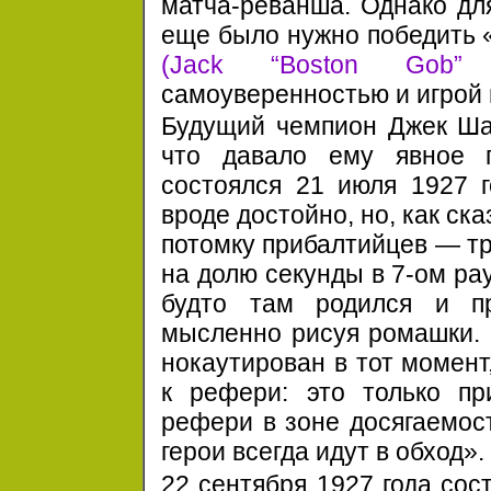
матча-реванша. Однако дл
еще было нужно победить 
(Jack “Boston Gob” 
самоуверенностью и игрой 
Будущий чемпион Джек Ша
что давало ему явное 
состоялся
21 июля
1927 г
вроде достойно, но, как ск
потомку прибалтийцев — тру
на долю секунды в 7-ом рау
будто там родился и п
мысленно рисуя ромашки. И
нокаутирован в тот момент
к рефери: это только пр
рефери в зоне досягаемос
герои всегда идут в обход».
22 сентября 1927 года сос