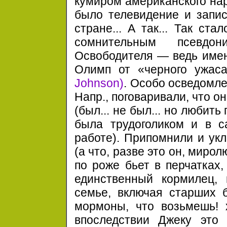
кумиром американского нар
было телевидение и запис
стране... А так... Так ста
сомнительным псевдо
Освободителя — ведь имен
Олимп от «черного ужас
Johnson)
. Особо осведомл
Напр., поговаривали, что 
(был... не был... но любить
была трудоголиком и в 
работе). Припомнили и ук
(а что, разве это он, мир
по роже бьет в перчатках,
единственный кормилец, 
семье, включая старших б
мормоны, что возьмешь! х
впоследствии Джеку это 