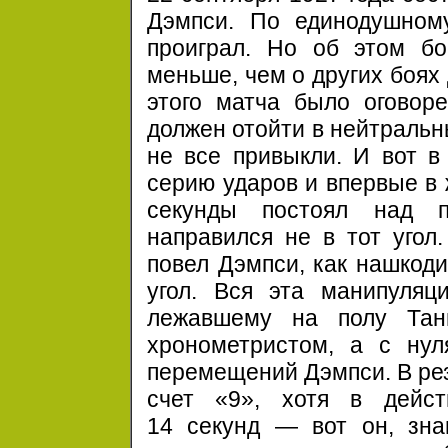
Дэмпси. По единодушном
проиграл. Но об этом бо
меньше, чем о других боях
этого матча было оговоре
должен отойти в нейтральн
не все привыкли. И вот в
серию ударов и впервые в 
секунды постоял над 
направился не в тот уго
повел Дэмпси, как нашкоди
угол. Вся эта манипуляц
лежавшему на полу Тан
хронометристом, а с нул
перемещений Дэмпси. В рез
счет «9», хотя в дейст
14 секунд —
вот он, зна