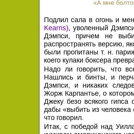
«А мне болто
Подлил сала в огонь и м
Kearns)
, уволенный Дэмп
Дэмпси, причем не выб
распространять версию, я
были пропитаны т. н. пари
коего кулаки боксера превр
Надо ли говорить, что вс
Нашлись и бинты, и перча
Дэмпси, и никаких следо
Жорж Карпантье, о котором
Джеку безо всякого гипса 
дабы «выбить из человека 
что говорил.
Итак, с победой над Уилл