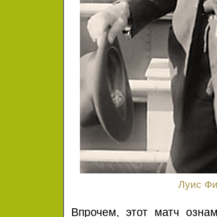
Луис Фи
Впрочем, этот матч озна