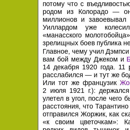
потому что с въедливость
родом из Колорадо — о
миллионов и завоевывал 
Уиллардом уже колесил
«манасского молотобойца»
зрелищных боев публика не
Главное, чему учил Дэмпси
вам бой между Джеком и
14 декабря
1920 года.
11 
расслабился — и тут же бо
Или тот же французик
Жо
2 июля
1921 г.):
держался
улетел в угол, после чего 
расстояния, что Тарантино с
отправился Жоржик, как ск
«к своим цветочкам»: К
редких видов тычинок и