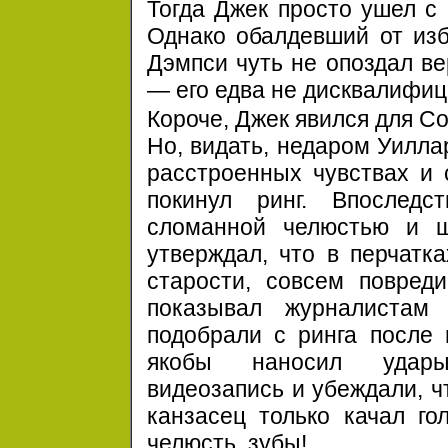
Тогда Джек просто ушел с 
Однако обалдевший от изб
Дэмпси чуть не опоздал ве
— его едва не дисквалифиц
Короче, Джек явился для С
Но, видать, недаром Уиллар
расстроенных чувствах и 
покинул ринг. Впоследст
сломанной челюстью и 
утверждал, что в перчатка
старости, совсем повред
показывал журналистам
подобрали с ринга после
якобы наносил удары
видеозапись и убеждали, ч
канзасец только качал гол
челюсть, зубы!..