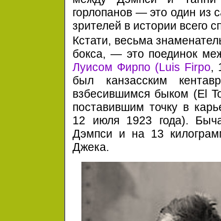
горлопанов — это один из 
зрителей в истории всего с
Кстати, весьма знаменател
бокса, — это поединок ме
Луисом Фирпо (Luis Firpo
,
был канзасским кента
взбесившимся быком (El To
поставившим точку в карье
12 июля
1923 года).
Быча
Дэмпси и на 13 килограм
Джека.