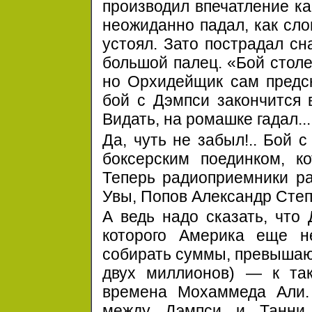
производил впечатление ка
неожиданно падал, как сло
устоял. Зато пострадал сна
большой палец. «Бой столе
но Орхидейщик сам предска
бой с Дэмпси закончится 
Видать, на ромашке гадал...
Да, чуть не забыл!.. Бой 
боксерским поединком, к
Теперь радиоприемники ра
Увы, Попов Александр Степа
А ведь надо сказать, что
которого Америка еще н
собирать суммы, превышаю
двух миллионов) — к та
времена Мохаммеда Али. 
между Дэмпси и Танн