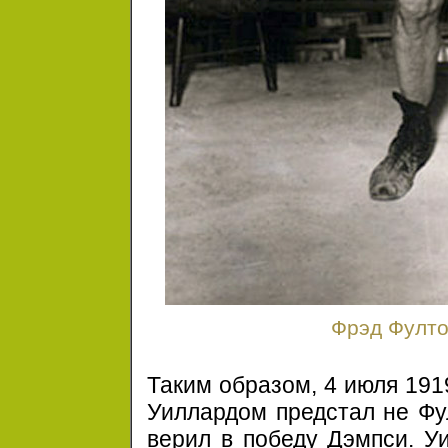
Фрэд Фулто
Таким образом,
4 июля
191
Уиллардом предстал не Фул
верил в победу Дэмпси. У