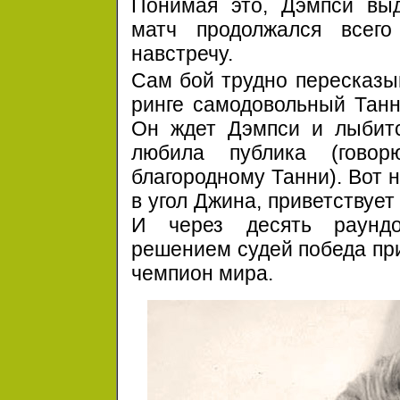
Понимая это, Дэмпси выд
матч продолжался всег
навстречу.
Сам бой трудно пересказыв
ринге самодовольный Танн
Он ждет Дэмпси и лыбитс
любила публика (гово
благородному Танни). Вот 
в угол Джина, приветствует
И через десять раундо
решением судей победа пр
чемпион мира.