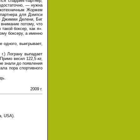
лся спарринг-партнер,
едостаточно, — нужна
окотехничным Жоржем
-партнера для Дэмпси
— Джимми Делени, Биг
 внимание потому, что
такой боксер, как я».
ому боксеру, а именно
е одного, выигрывает,
 г.) Лограну выпадает
 Примо весил 122,5
кг
,
 не знали до появления
ала пора спортивного
дь.
2009 г.
a, USA).