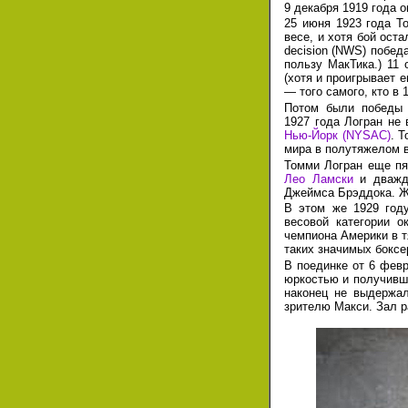
9 декабря
1919 года
о
25 июня 1923 года Т
весе, и хотя бой ост
decision (NWS) побед
пользу МакТика.)
11 
(хотя и проигрывает е
— того самого, кто
в 
Потом были победы
1927 года
Логран не 
Нью-Йорк (NYSAC)
. 
мира в полутяжелом 
Томми Логран еще пя
Лео Ламски
и дваж
Джеймса Брэддока. Ж
В этом же 1929 год
весовой категории 
чемпиона Америки в т
таких значимых боксе
В поединке от 6 февр
юркостью и получивши
наконец не выдержал
зрителю Макси. Зал р