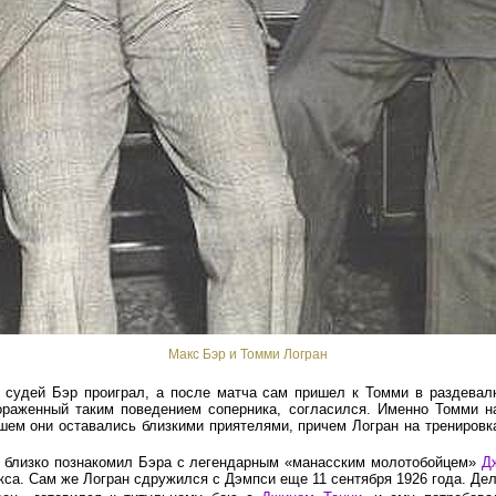
Макс Бэр и Томми Логран
 судей Бэр проиграл, а после матча сам пришел к Томми в раздевалк
пораженный таким поведением соперника, согласился. Именно Томми 
шем они оставались близкими приятелями, причем Логран на тренировк
и близко познакомил Бэра с легендарным «манасским молотобойцем»
Д
кса. Сам же Логран сдружился с Дэмпси еще
11 сентября
1926 года.
Дел