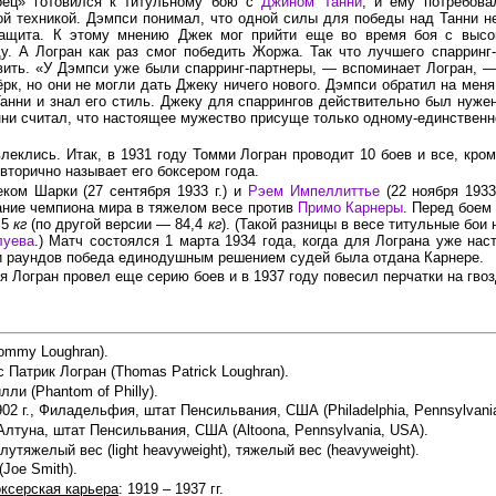
оец» готовился к титульному бою с
Джином Танни
, и ему потребова
й техникой. Дэмпси понимал, что одной силы для победы над Танни н
защита. К этому мнению Джек мог прийти еще во время боя с выс
у.
А Логран как раз смог победить Жоржа. Так что лучшего спарринг
вить. «У Дэмпси уже были спарринг-партнеры, — вспоминает Логран, 
рк, но они не могли дать Джеку ничего нового. Дэмпси обратил на меня
Танни и знал его стиль. Джеку для спаррингов действительно был нужен 
нни считал, что настоящее мужество присуще только одному-единственн
влеклись. Итак,
в 1931 году
Томми Логран проводит 10 боев и все, кром
 вторично называет его боксером года.
ком Шарки (27 сентября 1933 г.) и
Рэем Импеллиттье
(22 ноября 1933
ание чемпиона мира в тяжелом весе против
Примо Карнеры
. Перед боем
,5
кг
(по другой версии — 84,4
кг
). (Такой разницы в весе титульные бои
луева
.) Матч состоялся
1 марта
1934 года,
когда для Лограна уже наст
ти раундов победа единодушным решением судей была отдана Карнере.
ия Логран провел еще серию боев и
в 1937 году
повесил перчатки на гвоз
Tommy Loughran).
с Патрик Логран (Thomas Patrick Loughran).
лли (Phantom of Philly).
902 г., Филадельфия, штат Пенсильвания, США (Philadelphia, Pennsylvani
, Алтуна, штат Пенсильвания, США (Altoona, Pennsylvania, USA).
олутяжелый вес (light heavyweight), тяжелый вес (heavyweight).
(Joe Smith).
ксерская карьера
: 1919 – 1937 гг.