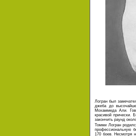
Логран был замечате
джеба до высочайше
Мохаммеда Али. Гов
красивой прически. 
закончить раунд около
Томми Логран родилс
профессиональную б
170 боев.
Несмотря н