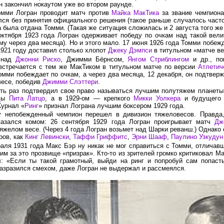
н закончил нокаутом уже во втором раунде.
омми Логран проводит матч против
Майка МакТика
за звание чемпиона
ался без принятия официального решения (такое раньше случалось часто
а была отдана Томми. (Такая же ситуация сложилась и
2 августа
того же
октября
1923 года
Логран одерживает победу по очкам над такой вели
му через два месяца). Но и этого мало.
17 июня
1926 года
Томми побеж
1921 году
доставил столько хлопот
Джеку Дэмпси
в титульном «матче ве
 над
Джонни Риско
, Джимми Бёрнсом,
Янгом Стриблингом
и др., по
встречается с тем же МакТиком в титульном матче по версии
Атлетич
Томми побеждает по очкам, а через два месяца,
12 декабря,
он подтверж
весе, победив
Джимми Слэттери
.
ть раз подтвердил свое право называться лучшим полутяжем планет
ды
Пита Латцо
, а в 1929-ом — крепкого
Микки Уолкера
и будущего 
урнал «
Ринг
» признал Лограна лучшим боксером
1929 года.
у непобежденный чемпион перешел в дивизион тяжеловесов. Правда,
оказался комом:
26 сентября
1929 года
Логран проигрывает матч
Дж
яжелом весе. (Через 4 года Логран возьмет над Шарки реванш.) Однако
ров, как
Кинг Левински
,
Таффи Гриффитс
,
Эрни Шааф
,
Паулино Узкудун
аля 1931 года Макс Бэр ну никак не мог справиться с Томми, отличав
м за это прозвище «призрак». Кто-то из зрителей громко критиковал Ма
: «Если ты такой грамотный, выйди на ринг и попробуй сам попаст
азразился смехом, даже Логран не выдержал и рассмеялся.