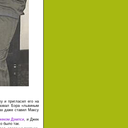
у и пригласил его на
назвал Бэра «львиным
ах даже ставил Максу
жеком Дэмпси
, и Джек
о было так.