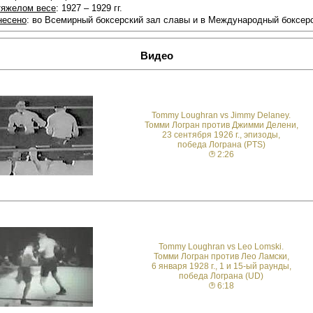
тяжелом весе
: 1927 – 1929 гг.
несено
: во Всемирный боксерский зал славы и в Международный боксерс
Видео
Tommy Loughran vs Jimmy Delaney.
Томми Логран против Джимми Делени,
23 сентября 1926 г., эпизоды,
победа Лограна (PTS)
2:26
Tommy Loughran vs Leo Lomski.
Томми Логран против Лео Ламски,
6 января 1928 г., 1 и 15-ый раунды,
победа Лограна (UD)
6:18