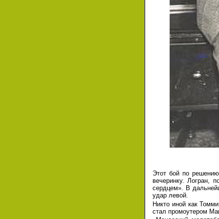
Этот бой по решению
вечеринку. Логран, 
сердцем». В дальней
удар левой.
Никто иной как Томм
стал промоутером Ма