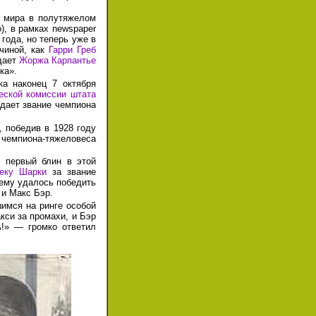
 мира в полутяжелом
), в рамках newspaper
 года, но теперь уже в
чиной, как
Гарри Греб
дает
Жоржа Карпантье
ка».
ка наконец
7 октября
еской комиссии штата
дает звание чемпиона
ы, победив
в 1928 году
чемпиона-тяжеловеса
 первый блин в этой
еку Шарки
за звание
 ему удалось победить
и Макс Бэр.
шимся на ринге особой
кси за промахи, и Бэр
ь!» — громко ответил