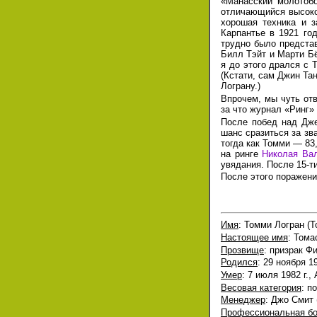
«Манасский молотоб
отличающийся высоко
хорошая техника и 
Карпантье
в 1921 год
трудно было предста
Билл Тэйт и Марти Бё
я до этого дрался с 
(Кстати, сам Джин Та
Лограну.)
Впрочем, мы чуть от
за что журнал «Ринг»
После побед над Дже
шанс сразиться за зв
тогда как Томми — 83
на ринге
Николая Ва
увядания. После 15-
После этого поражен
Имя
: Томми Логран (
Настоящее имя
: Тома
Прозвище
: призрак Фи
Родился
: 29 ноября 1
Умер
: 7 июля 1982 г.
Весовая категория
: п
Менеджер
: Джо Смит 
Профессиональная бо