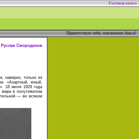
Гостевая книга
Приветствую тебя, поклонник бокса!
Руслан Смородинов
, наверно, только из
за: «Азартный, юный,
]».
18 июля
1929 года
м мира в полутяжелом
ительной — во всяком