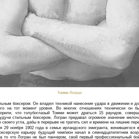
Томми Логран
льным боксером. Он владел техникой нанесения удара в движении и д
го на тот момент уровня. Во многих отношениях технически он б
орили, что голубоглазый Томми может драться
15 раундов,
соверше
Будучи стильным боксером, Логран придавал огромное значение мелоч
 своего угла, дабы в перерыве не тратить сил и времени на лишние пере
я 29 ноября 1902 года в семье ирландского эмигранта, женившегося
оксерскую карьеру будущий чемпион начал в семнадцатилетнем возр
а то что Логран не был панчером, свой первый профессиональный бо