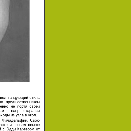
овел танцующий стиль
ыл предшественником
нно не портя своей
ам — напр., старался
ходы из угла в угол.
 в Филадельфии. Свою
асте и провел свыше
й с Эдди Картером от