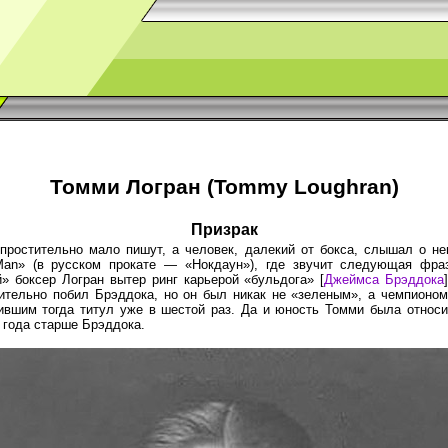
Томми Логран (Tommy Loughran)
Призрак
простительно мало пишут, а человек, далекий от бокса, слышал о нем
Man» (в русском прокате — «Нокдаун»), где звучит следующая фра
» боксер Логран вытер ринг карьерой «бульдога» [
Джеймса Брэддока
ительно побил Брэддока, но он был никак не «зеленым», а чемпионо
ившим тогда титул уже в шестой раз. Да и юность Томми была относ
и года старше Брэддока.