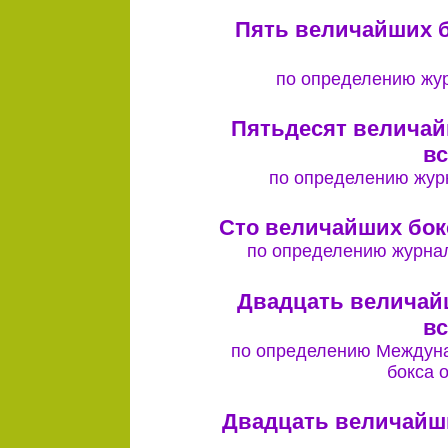
Пять величайших б
по определению жур
Пятьдесят величай
вс
по определению журн
Сто величайших бок
по определению журнал
Двадцать величай
вс
по определению Междуна
бокса 
Двадцать величайши