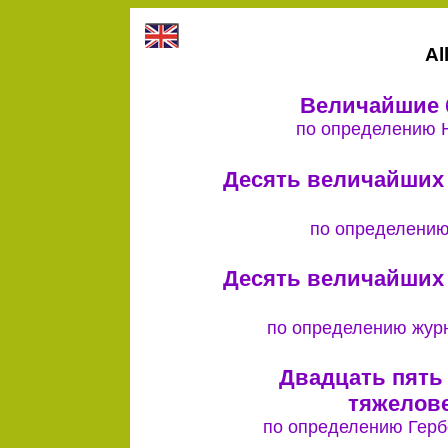
Al
Величайшие 
по определению Н
Десять величайших 
по определению
Десять величайших 
по определению журн
Двадцать пять
тяжелове
по определению Герб