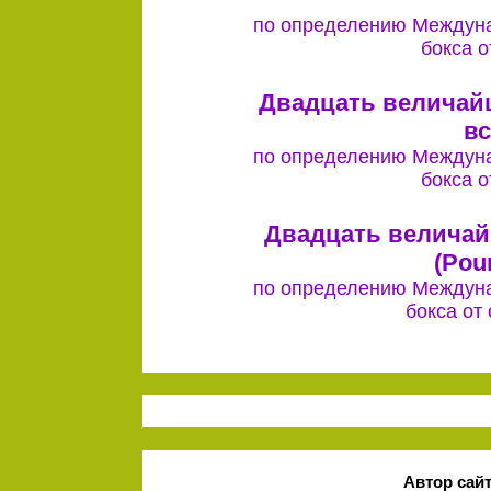
по определению Междуна
бокса о
Двадцать величай
вс
по определению Междуна
бокса о
Двадцать величай
(Pou
по определению Междуна
бокса от
Автор сай