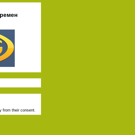
времен
y from their consent.