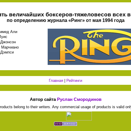
ять величайших боксеров-тяжеловесов всех 
по определению журнала «Ринг» от мая 1994 года
аммед Али
Луис
 Джонсон
и Марчиано
 Дэмпси
Главная
|
Рейтинги
Автор сайта
Руслан Смородинов
 products belong to their writers. Any commercial usage of products is valid onl