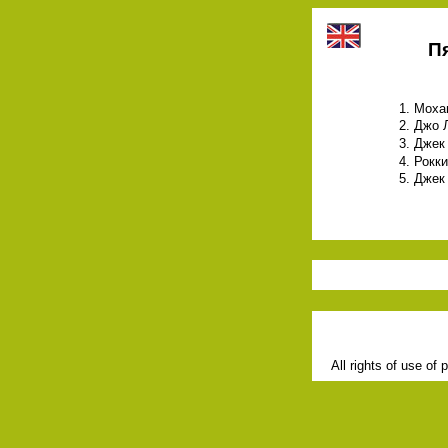
П
1. Мох
2. Джо 
3. Джек
4. Рокк
5. Джек
All rights of use of