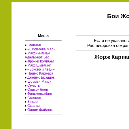
Бои Жо
Меню
Если не указано 
Расшифровка сокращ
♦
Главная
♦
«Cinderella Man»
♦
Максимилиан
Жорж Карпан
Адальберт Бэр
♦
Фрэнки Кэмпбел
♦
Макс Шмелинг
♦
«Боксер и леди»
♦
Примо Карнера
♦
Джеймс Брэддок
♦
Шоумен Макси
♦
Смерть
♦
Список боев
♦
Фильмография
♦
Галерея
♦
Видео
♦
Ссылки
♦
Одним файлом