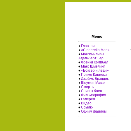
Меню
♦
Главная
♦
«Cinderella Man»
♦
Максимилиан
Адальберт Бэр
♦
Фрэнки Кэмпбел
♦
Макс Шмелинг
♦
«Боксер и леди»
♦
Примо Карнера
♦
Джеймс Брэддок
♦
Шоумен Макси
♦
Смерть
♦
Список боев
♦
Фильмография
♦
Галерея
♦
Видео
♦
Ссылки
♦
Одним файлом