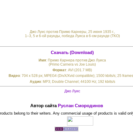
Джо Луис против Примо Карнеры, 25 июня 1935 г.,
1–3, 5 и 6-ой раунды, победа Луиса в 6-ом раунде (TKO)
Скачать (Download)
Имя
: Примо Карнера против Джо Луиса
(Primo Carnera vs Joe Louis)
Формат
: AVI (201.7 MB)
Видео
: 704 x 528 px; MPEG4 (DivX/Xvid compatible); 1500 kbits/s; 25 frames
Аудио
: MP3; Double Channel; 44100 Hz; 192 kbits/s
Джо Луис
Автор сайта
Руслан Смородинов
 products belong to their writers. Any commercial usage of products is valid onl