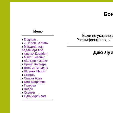
Бои
Меню
Если не указано 
Расшифровка сокращ
♦
Главная
♦
«Cinderella Man»
♦
Максимилиан
Адальберт Бэр
Джо Луи
♦
Фрэнки Кэмпбел
♦
Макс Шмелинг
♦
«Боксер и леди»
♦
Примо Карнера
♦
Джеймс Брэддок
♦
Шоумен Макси
♦
Смерть
♦
Список боев
♦
Фильмография
♦
Галерея
♦
Видео
♦
Ссылки
♦
Одним файлом