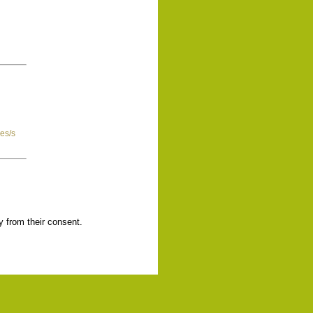
es/s
y from their consent.