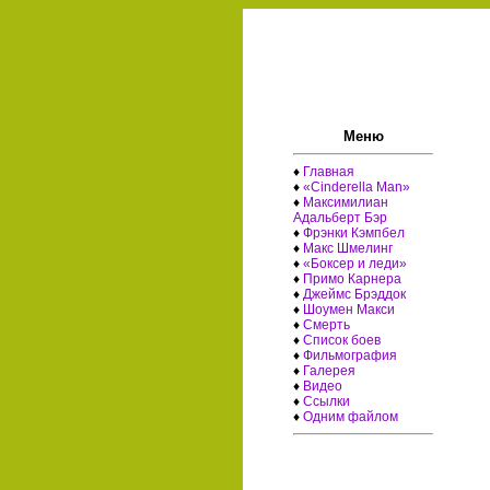
Меню
♦
Главная
♦
«Cinderella Man»
♦
Максимилиан
Адальберт Бэр
♦
Фрэнки Кэмпбел
♦
Макс Шмелинг
♦
«Боксер и леди»
♦
Примо Карнера
♦
Джеймс Брэддок
♦
Шоумен Макси
♦
Смерть
♦
Список боев
♦
Фильмография
♦
Галерея
♦
Видео
♦
Ссылки
♦
Одним файлом