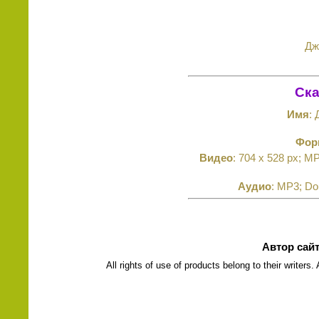
Дж
Ска
Имя
: 
Фор
Видео
: 704 x 528 px; M
Аудио
: MP3; Do
Автор сай
All rights of use of products belong to their writers