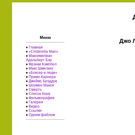
Меню
Джо 
♦
Главная
♦
«Cinderella Man»
♦
Максимилиан
Адальберт Бэр
♦
Фрэнки Кэмпбел
♦
Макс Шмелинг
♦
«Боксер и леди»
♦
Примо Карнера
♦
Джеймс Брэддок
♦
Шоумен Макси
♦
Смерть
♦
Список боев
♦
Фильмография
♦
Галерея
♦
Видео
♦
Ссылки
♦
Одним файлом