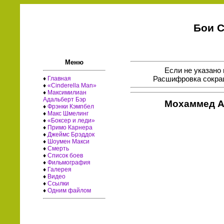
Бои С
Меню
Если не указано 
Расшифровка сокращ
♦
Главная
♦
«Cinderella Man»
♦
Максимилиан
Адальберт Бэр
Мохаммед А
♦
Фрэнки Кэмпбел
♦
Макс Шмелинг
♦
«Боксер и леди»
♦
Примо Карнера
♦
Джеймс Брэддок
♦
Шоумен Макси
♦
Смерть
♦
Список боев
♦
Фильмография
♦
Галерея
♦
Видео
♦
Ссылки
♦
Одним файлом