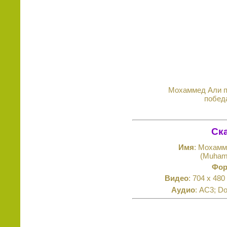
Мохаммед Али пр
победа
Ск
Имя
: Мохамм
(Muhamm
Фор
Видео
: 704 x 480
Аудио
: AC3; Do