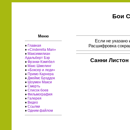
Бои С
Меню
Если не указано 
Расшифровка сокращ
♦
Главная
♦
«Cinderella Man»
♦
Максимилиан
Адальберт Бэр
Санни Листон
♦
Фрэнки Кэмпбел
♦
Макс Шмелинг
♦
«Боксер и леди»
♦
Примо Карнера
♦
Джеймс Брэддок
♦
Шоумен Макси
♦
Смерть
♦
Список боев
♦
Фильмография
♦
Галерея
♦
Видео
♦
Ссылки
♦
Одним файлом