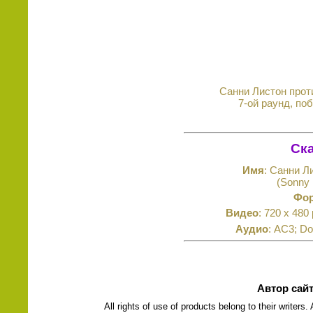
Санни Листон проти
7-ой раунд, по
Ска
Имя
: Санни Л
(Sonny 
Фо
Видео
: 720 x 480
Аудио
: AC3; Do
Автор сай
All rights of use of products belong to their writers