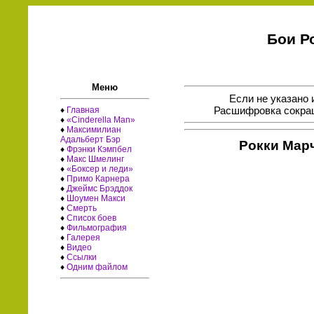
Бои Р
Меню
Если не указано 
Расшифровка сокращ
♦
Главная
♦
«Cinderella Man»
♦
Максимилиан
Адальберт Бэр
Рокки Мар
♦
Фрэнки Кэмпбел
♦
Макс Шмелинг
♦
«Боксер и леди»
♦
Примо Карнера
♦
Джеймс Брэддок
♦
Шоумен Макси
♦
Смерть
♦
Список боев
♦
Фильмография
♦
Галерея
♦
Видео
♦
Ссылки
♦
Одним файлом