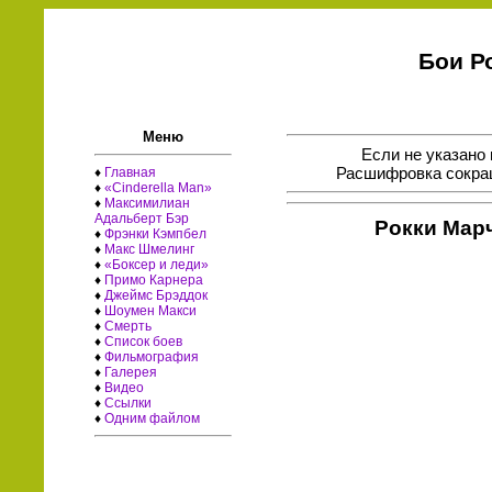
Бои Р
Меню
Если не указано 
Расшифровка сокращ
♦
Главная
♦
«Cinderella Man»
♦
Максимилиан
Адальберт Бэр
Рокки Мар
♦
Фрэнки Кэмпбел
♦
Макс Шмелинг
♦
«Боксер и леди»
♦
Примо Карнера
♦
Джеймс Брэддок
♦
Шоумен Макси
♦
Смерть
♦
Список боев
♦
Фильмография
♦
Галерея
♦
Видео
♦
Ссылки
♦
Одним файлом