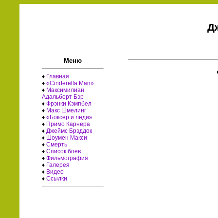
Д
Меню
♦
Главная
♦
«Cinderella Man»
♦
Максимилиан
Адальберт Бэр
♦
Фрэнки Кэмпбел
♦
Макс Шмелинг
♦
«Боксер и леди»
♦
Примо Карнера
♦
Джеймс Брэддок
♦
Шоумен Макси
♦
Смерть
♦
Список боев
♦
Фильмография
♦
Галерея
♦
Видео
♦
Ссылки