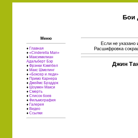
Бои 
Меню
Если не указано 
Расшифровка сокращ
♦
Главная
♦
«Cinderella Man»
♦
Максимилиан
Адальберт Бэр
Джин Та
♦
Фрэнки Кэмпбел
♦
Макс Шмелинг
♦
«Боксер и леди»
♦
Примо Карнера
♦
Джеймс Брэддок
♦
Шоумен Макси
♦
Смерть
♦
Список боев
♦
Фильмография
♦
Галерея
♦
Видео
♦
Ссылки