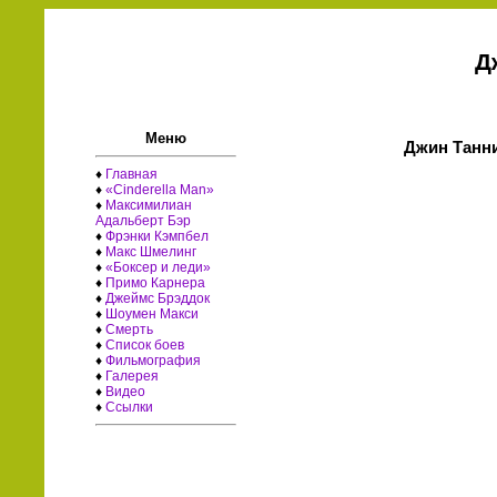
Д
Меню
Джин Танни
♦
Главная
♦
«Cinderella Man»
♦
Максимилиан
Адальберт Бэр
♦
Фрэнки Кэмпбел
♦
Макс Шмелинг
♦
«Боксер и леди»
♦
Примо Карнера
♦
Джеймс Брэддок
♦
Шоумен Макси
♦
Смерть
♦
Список боев
♦
Фильмография
♦
Галерея
♦
Видео
♦
Ссылки