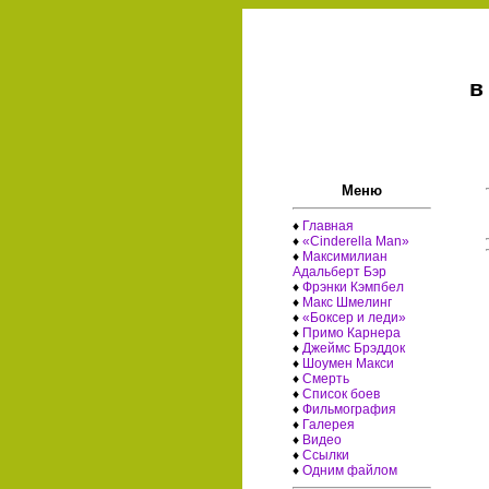
в
Меню
♦
Главная
♦
«Cinderella Man»
♦
Максимилиан
Адальберт Бэр
♦
Фрэнки Кэмпбел
♦
Макс Шмелинг
♦
«Боксер и леди»
♦
Примо Карнера
♦
Джеймс Брэддок
♦
Шоумен Макси
♦
Смерть
♦
Список боев
♦
Фильмография
♦
Галерея
♦
Видео
♦
Ссылки
♦
Одним файлом