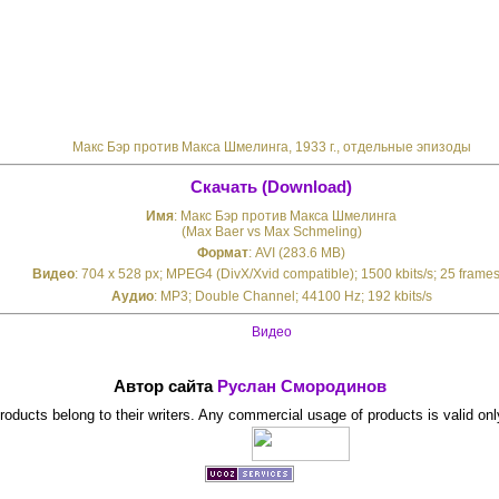
Макс Бэр против Макса Шмелинга, 1933 г., отдельные эпизоды
Скачать (Download)
Имя
: Макс Бэр против Макса Шмелинга
(Max Baer vs Max Schmeling)
Формат
: AVI (283.6 MB)
Видео
: 704 x 528 px; MPEG4 (DivX/Xvid compatible); 1500 kbits/s; 25 frames
Аудио
: MP3; Double Channel; 44100 Hz; 192 kbits/s
Видео
Автор сайта
Руслан Смородинов
 products belong to their writers. Any commercial usage of products is valid onl