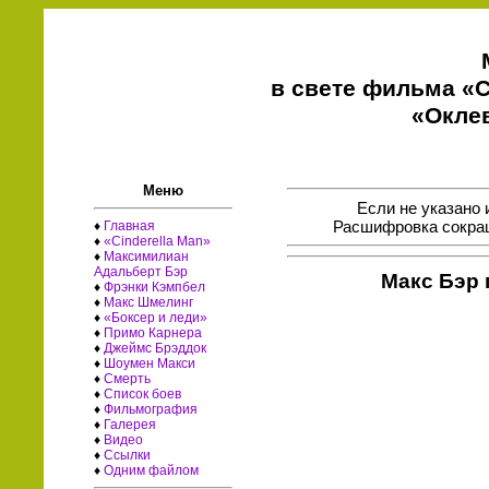
в свете фильма «C
«Окле
Меню
Если не указано 
Расшифровка сокращ
♦
Главная
♦
«Cinderella Man»
♦
Максимилиан
Адальберт Бэр
Макс Бэр
♦
Фрэнки Кэмпбел
♦
Макс Шмелинг
♦
«Боксер и леди»
♦
Примо Карнера
♦
Джеймс Брэддок
♦
Шоумен Макси
♦
Смерть
♦
Список боев
♦
Фильмография
♦
Галерея
♦
Видео
♦
Ссылки
♦
Одним файлом