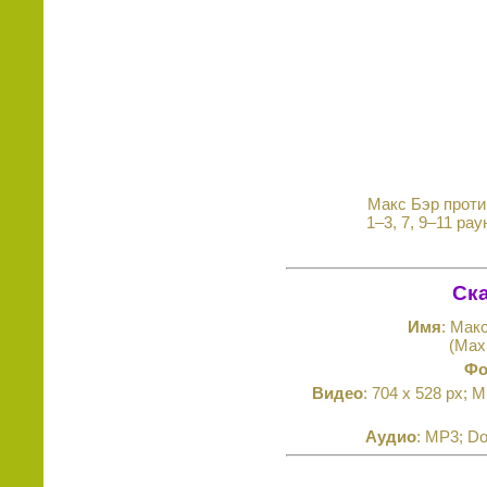
Макс Бэр против
1–3, 7, 9–11 ра
Ска
Имя
: Мак
(Max
Фо
Видео
: 704 x 528 px; 
Аудио
: MP3; Do