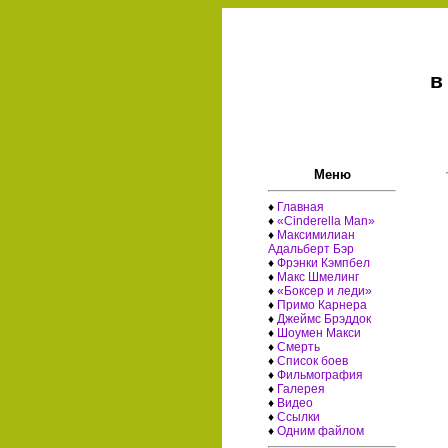
в
Меню
♦
Главная
♦
«Cinderella Man»
♦
Максимилиан
Адальберт Бэр
♦
Фрэнки Кэмпбел
♦
Макс Шмелинг
♦
«Боксер и леди»
♦
Примо Карнера
♦
Джеймс Брэддок
♦
Шоумен Макси
♦
Смерть
♦
Список боев
♦
Фильмография
♦
Галерея
♦
Видео
♦
Ссылки
♦
Одним файлом