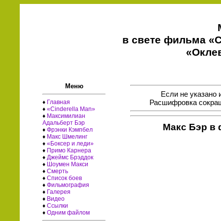
в свете фильма «C
«Окле
Меню
Если не указано 
Расшифровка сокращ
♦
Главная
♦
«Cinderella Man»
♦
Максимилиан
Адальберт Бэр
Макс Бэр в
♦
Фрэнки Кэмпбел
♦
Макс Шмелинг
♦
«Боксер и леди»
♦
Примо Карнера
♦
Джеймс Брэддок
♦
Шоумен Макси
♦
Смерть
♦
Список боев
♦
Фильмография
♦
Галерея
♦
Видео
♦
Ссылки
♦
Одним файлом