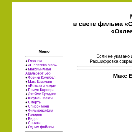
в свете фильма «C
«Окле
Меню
Если не указано 
Расшифровка сокращ
♦
Главная
♦
«Cinderella Man»
♦
Максимилиан
Адальберт Бэр
Макс 
♦
Фрэнки Кэмпбел
♦
Макс Шмелинг
♦
«Боксер и леди»
♦
Примо Карнера
♦
Джеймс Брэддок
♦
Шоумен Макси
♦
Смерть
♦
Список боев
♦
Фильмография
♦
Галерея
♦
Видео
♦
Ссылки
♦
Одним файлом