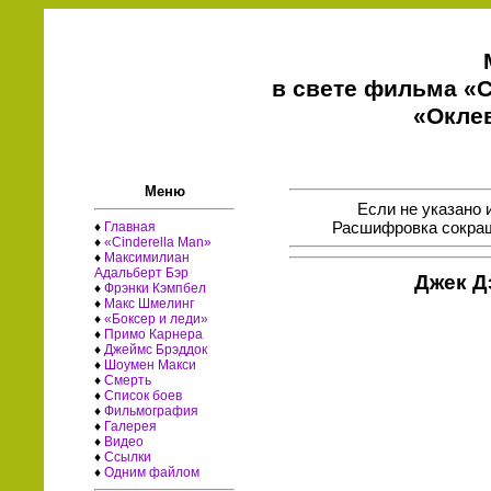
в свете фильма «C
«Окле
Меню
Если не указано 
Расшифровка сокращ
♦
Главная
♦
«Cinderella Man»
♦
Максимилиан
Адальберт Бэр
Джек Д
♦
Фрэнки Кэмпбел
♦
Макс Шмелинг
♦
«Боксер и леди»
♦
Примо Карнера
♦
Джеймс Брэддок
♦
Шоумен Макси
♦
Смерть
♦
Список боев
♦
Фильмография
♦
Галерея
♦
Видео
♦
Ссылки
♦
Одним файлом