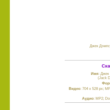
Джек Дэмпси
Ска
Имя
: Джек
(Jack 
Фор
Видео
: 704 x 528 px; M
Аудио
: MP2; Do