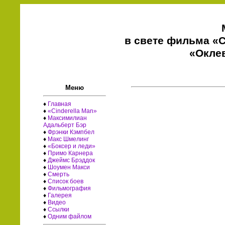
в свете фильма «C
«Окле
Меню
♦
Главная
♦
«Cinderella Man»
♦
Максимилиан
Адальберт Бэр
♦
Фрэнки Кэмпбел
♦
Макс Шмелинг
♦
«Боксер и леди»
♦
Примо Карнера
♦
Джеймс Брэддок
♦
Шоумен Макси
♦
Смерть
♦
Список боев
♦
Фильмография
♦
Галерея
♦
Видео
♦
Ссылки
♦
Одним файлом