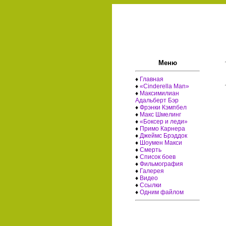
Меню
♦
Главная
♦
«Cinderella Man»
♦
Максимилиан
Адальберт Бэр
♦
Фрэнки Кэмпбел
♦
Макс Шмелинг
♦
«Боксер и леди»
♦
Примо Карнера
♦
Джеймс Брэддок
♦
Шоумен Макси
♦
Смерть
♦
Список боев
♦
Фильмография
♦
Галерея
♦
Видео
♦
Ссылки
♦
Одним файлом