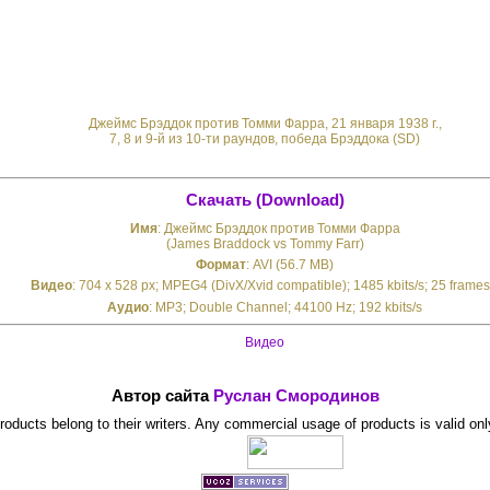
Джеймс Брэддок против Томми Фарра, 21 января 1938 г.,
7, 8 и 9-й из 10-ти раундов, победа Брэддока (SD)
Скачать (Download)
Имя
: Джеймс Брэддок против Томми Фарра
(James Braddock vs Tommy Farr)
Формат
: AVI (56.7 MB)
Видео
: 704 x 528 px; MPEG4 (DivX/Xvid compatible); 1485 kbits/s; 25 frames
Аудио
: MP3; Double Channel; 44100 Hz; 192 kbits/s
Видео
Автор сайта
Руслан Смородинов
 products belong to their writers. Any commercial usage of products is valid onl