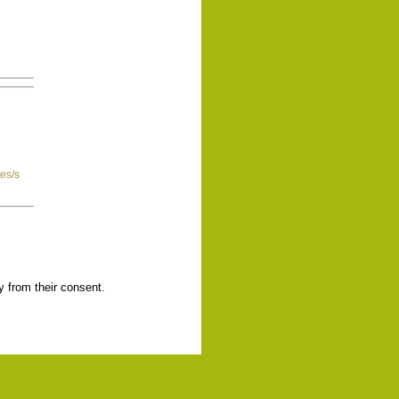
es/s
y from their consent.