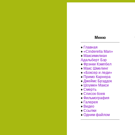
Меню
♦
Главная
♦
«Cinderella Man»
♦
Максимилиан
Адальберт Бэр
♦
Фрэнки Кэмпбел
♦
Макс Шмелинг
♦
«Боксер и леди»
♦
Примо Карнера
♦
Джеймс Брэддок
♦
Шоумен Макси
♦
Смерть
♦
Список боев
♦
Фильмография
♦
Галерея
♦
Видео
♦
Ссылки
♦
Одним файлом