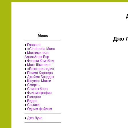
Меню
Джо 
♦
Главная
♦
«Cinderella Man»
♦
Максимилиан
Адальберт Бэр
♦
Фрэнки Кэмпбел
♦
Макс Шмелинг
♦
«Боксер и леди»
♦
Примо Карнера
♦
Джеймс Брэддок
♦
Шоумен Макси
♦
Смерть
♦
Список боев
♦
Фильмография
♦
Галерея
♦
Видео
♦
Ссылки
♦
Одним файлом
♦
Джо Луис