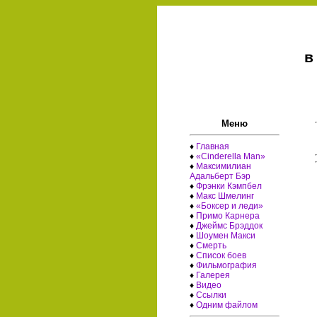
в
Меню
♦
Главная
♦
«Cinderella Man»
♦
Максимилиан
Адальберт Бэр
♦
Фрэнки Кэмпбел
♦
Макс Шмелинг
♦
«Боксер и леди»
♦
Примо Карнера
♦
Джеймс Брэддок
♦
Шоумен Макси
♦
Смерть
♦
Список боев
♦
Фильмография
♦
Галерея
♦
Видео
♦
Ссылки
♦
Одним файлом