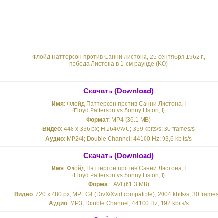
Флойд Паттерсон против Санни Листона, 25 сентября 1962 г.,
победа Листона в 1-ом раунде (KO)
Скачать (Download)
Имя
: Флойд Паттерсон против Санни Листона, I
(Floyd Patterson vs Sonny Liston, I)
Формат
: MP4 (36.1 MB)
Видео
: 448 x 336 px; H.264/AVC; 359 kbits/s; 30 frames/s
Аудио
: MP2/4; Double Channel; 44100 Hz; 93,6 kbits/s
Скачать (Download)
Имя
: Флойд Паттерсон против Санни Листона, I
(Floyd Patterson vs Sonny Liston, I)
Формат
: AVI (61.3 MB)
Видео
: 720 x 480 px; MPEG4 (DivX/Xvid compatible); 2004 kbits/s; 30 frames
Аудио
: MP3; Double Channel; 44100 Hz; 192 kbits/s