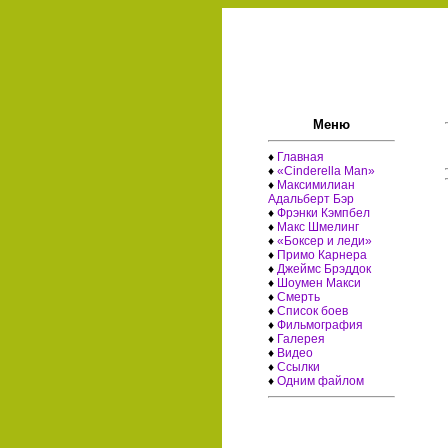
Меню
♦
Главная
♦
«Cinderella Man»
♦
Максимилиан
Адальберт Бэр
♦
Фрэнки Кэмпбел
♦
Макс Шмелинг
♦
«Боксер и леди»
♦
Примо Карнера
♦
Джеймс Брэддок
♦
Шоумен Макси
♦
Смерть
♦
Список боев
♦
Фильмография
♦
Галерея
♦
Видео
♦
Ссылки
♦
Одним файлом