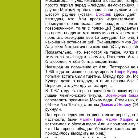
Мохаммеда — улюлюканьем и свистом. Но прев
просто порхал перед Флойдом, демонстрируя, 
раунде Мохаммед подключил свои кулаки и вск
шестом раунде (кстати,
Боксрек
здесь дает 
взглядом, что Али просто издевательски 
преимущественно мазал или попадал вскользь.
позвоночником, то ли с поясницей (секунданты
во время поединка мог нокаутировать изнеможен
продлить экзекуцию все 15 раундов. Так оно,
наконец не остановил бой. Экс-чемпион мира
Дж
Али: «Клей эгоистичен и жесток» («Clay is selfish 
Показательно, что, несмотря на такое, мягко
титула за отказ идти в армию, Паттерсон был 
благороден, чтобы быть злопамятным.
Невзирая на поражение от Али, Паттерсон не
1966 года
он изящно нокаутировал
Генри Купе
попытки встать были тщетны. Между прочим, Мо
Купера даже в нокдаун, а в их первом бою 1
Впрочем, это уже другая история...
В 1967 году Паттерсон поочередно нокаутир
лишен чемпионского титула,
Всемирная бокс
определить преемника Мохаммеда. Среди них б
(28 октября 1967 г.), а потом
Джимми Эллису
(14
рухнули.
Паттерсон вернулся на ринг только через два
частности, были
Чарли Грин
,
Чарли Харрис
встретился с Мохаммедом Али и проиграл ему т
что Паттерсон обладал бóльшим количество 
приходилось выходить на ринг.)