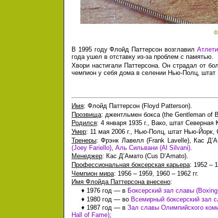
Ф
В 1995 году Флойд Паттерсон возглавил
Атлети
года ушел в отставку из-за проблем с памятью.
Хвори настигали Паттерсона. Он страдал от бо
чемпион у себя дома в селении Нью-Полц, штат
Имя
: Флойд Паттерсон (Floyd Patterson).
Прозвища
: джентльмен бокса (the Gentleman of B
Родился
: 4 января 1935 г., Вако, штат Северная
Умер
: 11 мая 2006 г., Нью-Полц, штат Нью-Йорк,
Тренеры
: Фрэнк Лавелл (Frank Lavelle), Кас Д’
(Joey Fariello)
,
Аль Сильвани (Al Silvani)
.
Менеджер
: Кас Д’Амато (Cus D’Amato).
Профессиональная боксерская карьера
: 1952 – 1
Чемпион мира
: 1956 – 1959, 1960 – 1962 гг.
Имя Флойда Паттерсона внесено
:
♦ 1976 год — в
Боксерский зал славы (Boxing 
♦ 1980 год — во
Всемирный боксерский зал сл
♦ 1987 год — в
Зал славы Олимпийского коми
Hall of Fame)
;