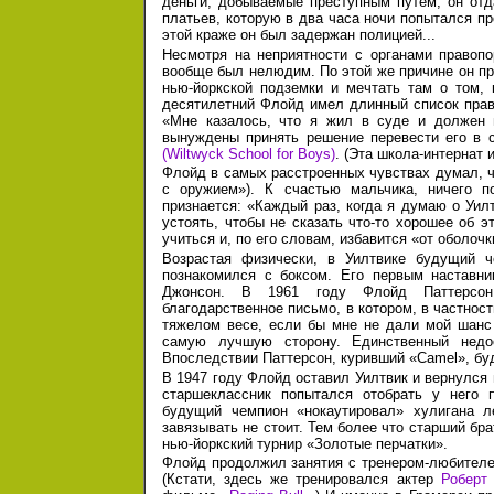
деньги, добываемые преступным путем, он от
платьев, которую в два часа ночи попытался пр
этой краже он был задержан полицией...
Несмотря на неприятности с органами правопо
вообще был нелюдим. По этой же причине он пр
нью-йоркской подземки и мечтать там о том, 
десятилетний Флойд имел длинный список прав
«Мне казалось, что я жил в суде и должен 
вынуждены принять решение перевести его в
(Wiltwyck School for Boys)
. (Эта школа-интернат 
Флойд в самых расстроенных чувствах думал, чт
с оружием»). К счастью мальчика, ничего по
признается: «Каждый раз, когда я думаю о Уил
устоять, чтобы не сказать что-то хорошее об 
учиться и, по его словам, избавится «от оболочки 
Возрастая физически, в Уилтвике будущий ч
познакомился с боксом. Его первым наставн
Джонсон.
В 1961 году
Флойд Паттерсон 
благодарственное письмо, в котором, в частност
тяжелом весе, если бы мне не дали мой шанс 
самую лучшую сторону. Единственный недос
Впоследствии Паттерсон, куривший «Camel», буд
В 1947 году Флойд оставил Уилтвик и вернулся
старшеклассник попытался отобрать у него п
будущий чемпион «нокаутировал» хулигана л
завязывать не стоит. Тем более что старший бра
нью-йоркский турнир «Золотые перчатки».
Флойд продолжил занятия с тренером-любителе
(Кстати, здесь же тренировался актер
Роберт