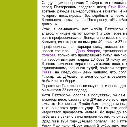
Следующим соперником Флойда стал голланде
перед Паттерсоном предстал швед
Стиг Шёл
третьем раунде за недопустимые захваты. И 
которого нокаутировал бесподобным апперко
болельщик пожаловался Паттерсону: «Я люблю 
долго...»
Итак, в семнадцать лет Флойд Паттерсон 
златоолипийцем на тот момент) и уже через м
ранге профессионалов. Доподлинно известно о 
больше), из которых он выиграл 40, причем 37 н
Профессиональная карьера складывалась не 
нового тренера —
Дэна Флорио
, тренировавш
Уолкота
, только что проигравшего титул чемпи
Паттерсон выиграл подряд 13 боев (8 нокаутом
бывшем чемпионе мира в полутяжелом весе, о
единодушному решению судей, зрители встрет
Press
» на следующий день заявило, что, согла
Флойд. Кас Д’Амато пытался оспорить решение с
Боба Кристенберри.
Поражение Паттерсона не смутило, и впоследст
он выиграл 22 боя подряд...
Хотя Паттерсон боролся в полутяжах, он сам 
тяжелом весе. Свои планы Д’Амато огласил пре
смелым. Во-первых, Флойд был природным полут
т. е. он плохо держал удар. Так как это сво
недостаток преодолеть нельзя. До поры до вр
избегать в связи с этим неприятностей, но он вс
Вряд ли в 1954 году Д’Амато полагал, что Пат
Рокки Марчиано. «Броктонский блокбастер», мож