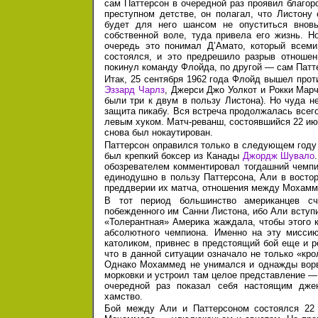
сам Паттерсон в очередной раз проявил благор
преступном детстве, он полагал, что Листону
будет для него шансом не опуститься внов
собственной воле, туда привела его жизнь. 
очередь это понимал Д’Амато, который всеми
состоялся, и это предрешило разрыв отношен
покинул команду Флойда, по другой — сам Патт
Итак, 25 сентября 1962 года Флойд вышел прот
Эззард Чарлз
, Джерси Джо Уолкот и Рокки Марч
были три к двум в пользу Листона). Но чуда н
защита пикабу. Вся встреча продолжалась всег
левым хуком. Матч-реванш, состоявшийся
22 и
снова был нокаутирован.
Паттерсон оправился только в следующем году
был крепкий боксер из Канады
Джордж Шувало
обозревателем комментировал тогдашний чемп
единодушно в пользу Паттерсона, Али в востор
преддверии их матча, отношения между Мохамм
В тот период большинство американцев с
побежденного им Санни Листона, ибо Али вступ
«Толерантная» Америка жаждала, чтобы этого к
абсолютного чемпиона. Именно на эту миссию
католиком, привнес в предстоящий бой еще и ре
что в данной ситуации означало не только «крол
Однако Мохаммед не унимался и однажды ворв
морковки и устроил там целое представление — 
очередной раз показал себя настоящим дже
хамство.
Бой между Али и Паттерсоном состоялся 22 