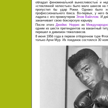
обладал феноменальной выносливостью и не
«стеклянной челюстью» было мало шансов на п
пропустил бы удар Рокки. Однако было х
профессионального бокса. Во-первых, у него б
ладила с его промоутером
Элом Вайллом
. И д
заканчивает свою боксерскую карьеру.
После этого
Джеймс Норрис
из
Международно
одним из шести претендентов на вакантный тит
перешел в дивизион тяжеловесов.
8 июня 1956 года в первом отборочном туре Фл
только Арчи Мур. Их поединок состоялся 30 нояб