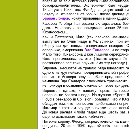
впервые за всю историю бокса была организов
боксером-любителем. Эксперимент был неуда
18 августа
1958 года
Флойд защищал свой ти
нокдауне, отказался от борьбы после двенад
Брайан Лондон
, нокаутированный в одиннадцато
Карьера Флойда Паттерсона складывалась безо
долго. Но фортуна распорядилась иначе.
26 ию
Юханссоном...
Как и Паттерсон, Инго (так ласково называл
выступал на Олимпиаде в Хельсинках, приче
обернулся для шведа грандиозным позором. О
соперника, американца
Эда Сандерса
, и во вто
Мало того, Юханссона даже лишили серебряной
Велл проголосовал за это. (Только спустя 25
постановила все-таки вручить ему эту награду.)
Впрочем, несмотря на травлю ряда шведских га
одного из крупнейших предпринимателей профе
вселить в боксера веру в себя и предложил 
чемпиона Эда Сандерса сложилась трагически:
не приходя в сознание, скончался через три дня.
Вернемся, однако, к нашему герою. Паттерсо
наверно, не боялся шведа. Но журнал «Sports Ill
Floyd’s peekaboo in Collision» объявил, что у 
обладал тем, что приносило наибольшие непри
Ингемар в третьем раунде вначале нанес левый
До конца раунда Флойд падал еще шесть раз, и
еще не испытывал такого избиения...
Потеряв корону, Флойд сосредоточился на матч
поединка,
20 июня
1960 года,
«Sports Illustrate