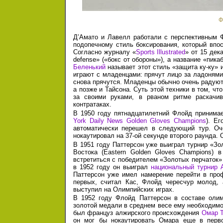
Ф
Д’Амато и Лавелл работали с перспективным Ф
подопечному стиль боксирования, который впос
Согласно журналу «
Sports Illustrated
»
от 15 дек
defense» («бокс от обороны»), а название «пик
Беленький
называет этот стиль «защита ку-ку» и
играют с младенцами: прячут лицо за ладонями,
снова прячутся. Младенцы обычно очень радуютс
а позже и Тайсона. Суть этой техники в том, чт
за своими руками, в рваном ритме раскачив
контратаках.
В 1950 году пятнадцатилетний Флойд принимае
York Daily News Golden Gloves Champions
). Ег
автоматически перешел в следующий тур. Оч
нокаутировал на 37-ой секунде второго раунда.
В 1951 году Паттерсон уже выиграл турнир «Зо
Востока (Eastern Golden Gloves Champions) 
встретиться с победителем «Золотых перчаток» 
в 1952 году
он выиграл
национальный турнир AA
Паттерсон уже имел намерение перейти в проф
первых, считал Кас, Флойд чересчур молод, 
выступил на Олимпийских играх.
В 1952 году Флойд Паттерсон в составе олим
золотой медали в среднем весе ему необходим
был француз алжирского происхождения
Омар Т
он мог бы нокаутировать Омара еще в перво