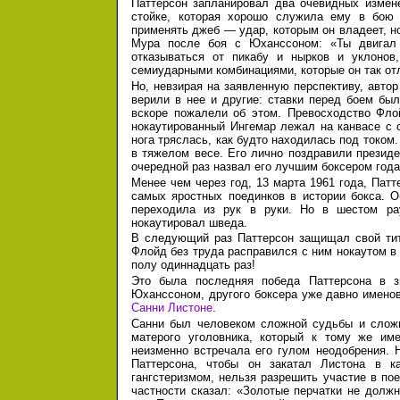
Паттерсон запланировал два очевидных измене
стойке, которая хорошо служила ему в бою
применять джеб — удар, которым он владеет, но
Мура после боя с Юханссоном: «Ты двигал 
отказываться от пикабу и нырков и уклонов
семиударными комбинациями, которые он так от
Но, невзирая на заявленную перспективу, автор
верили в нее и другие: ставки перед боем был
вскоре пожалели об этом. Превосходство Флой
нокаутированный Ингемар лежал на канвасе с о
нога тряслась, как будто находилась под током
в тяжелом весе. Его лично поздравили президе
очередной раз назвал его лучшим боксером года,
Менее чем через год, 13 марта 1961 года, Патт
самых яростных поединков в истории бокса. О
переходила из рук в руки. Но в шестом ра
нокаутировал шведа.
В следующий раз Паттерсон защищал свой т
Флойд без труда расправился с ним нокаутом 
полу одиннадцать раз!
Это была последняя победа Паттерсона в 
Юханссоном, другого боксера уже давно именов
Санни Листоне
.
Санни был человеком сложной судьбы и сложн
матерого уголовника, который к тому же им
неизменно встречала его гулом неодобрения. 
Паттерсона, чтобы он закатал Листона в ка
гангстеризмом, нельзя разрешить участие в по
частности сказал: «Золотые перчатки не долж