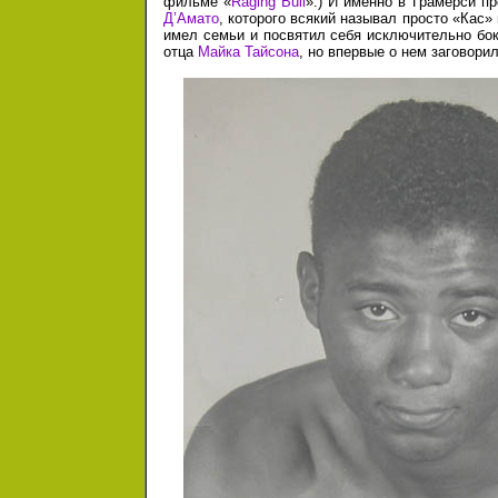
фильме «
Raging Bull
».) И именно в Грамерси п
Д’Амато
, которого всякий называл просто «Кас»
имел семьи и посвятил себя исключительно бок
отца
Майка Тайсона
, но впервые о нем заговори