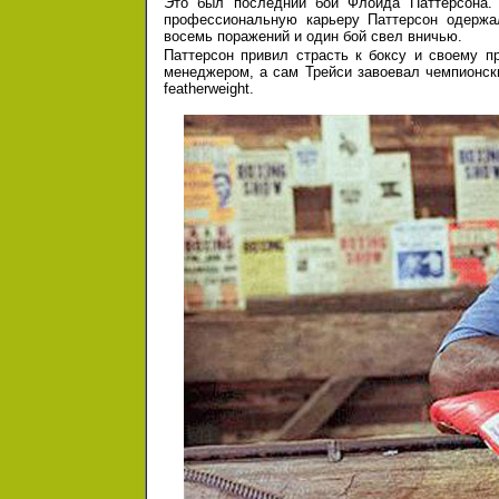
Это был последний бой Флойда Паттерсона. 
профессиональную карьеру Паттерсон одержал
восемь поражений и один бой свел вничью.
Паттерсон привил страсть к боксу и своему 
менеджером, а сам Трейси завоевал чемпионские
featherweight.