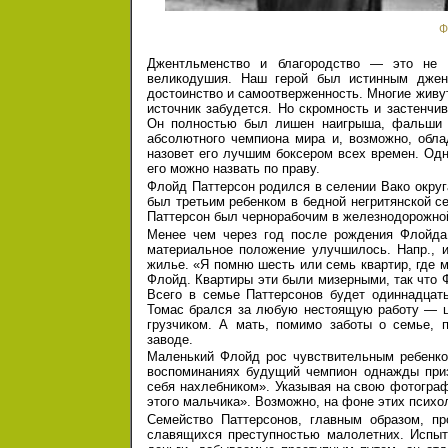
Ф
Джентльменство и благородство — это не с
великодушия. Наш герой был истинным джент
достоинство и самоотверженность. Многие живут
источник забудется. Но скромность и застенчи
Он полностью был лишен наигрыша, фальши и
абсолютного чемпиона мира и, возможно, обла
назовет его лучшим боксером всех времен. Од
его можно назвать по праву.
Флойд Паттерсон родился в селении Вако окру
был третьим ребенком в бедной негритянской с
Паттерсон был чернорабочим в железнодорожной
Менее чем через год после рождения Флойда 
материальное положение улучшилось. Напр., и
жилье. «Я помню шесть или семь квартир, где 
Флойд. Квартиры эти были мизерными, так что 
Всего в семье Паттерсонов будет одиннадцать
Томас брался за любую нестоящую работу — це
грузчиком. А мать, помимо заботы о семье, 
заводе.
Маленький Флойд рос чувствительным ребенко
воспоминаниях будущий чемпион однажды приз
себя нахлебником». Указывая на свою фотогра
этого мальчика». Возможно, на фоне этих психо
Семейство Паттерсонов, главным образом, п
славящихся преступностью малолетних. Испыт