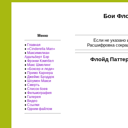
Бои Фло
Меню
Если не указано 
Расшифровка сокращ
♦
Главная
♦
«Cinderella Man»
♦
Максимилиан
Адальберт Бэр
Флойд Патте
♦
Фрэнки Кэмпбел
♦
Макс Шмелинг
♦
«Боксер и леди»
♦
Примо Карнера
♦
Джеймс Брэддок
♦
Шоумен Макси
♦
Смерть
♦
Список боев
♦
Фильмография
♦
Галерея
♦
Видео
♦
Ссылки
♦
Одним файлом