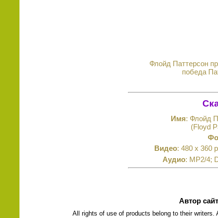
Флойд Паттерсон про
победа Па
Ска
Имя
: Флойд 
(Floyd 
Фо
Видео
: 480 x 360 
Аудио
: MP2/4; 
Автор сай
All rights of use of products belong to their writers