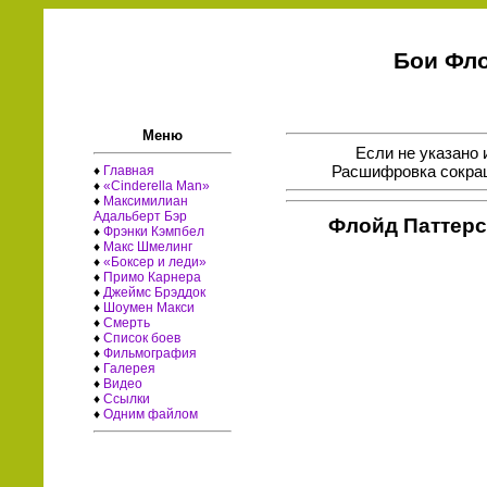
Бои Фло
Меню
Если не указано 
Расшифровка сокращ
♦
Главная
♦
«Cinderella Man»
♦
Максимилиан
Адальберт Бэр
Флойд Паттерс
♦
Фрэнки Кэмпбел
♦
Макс Шмелинг
♦
«Боксер и леди»
♦
Примо Карнера
♦
Джеймс Брэддок
♦
Шоумен Макси
♦
Смерть
♦
Список боев
♦
Фильмография
♦
Галерея
♦
Видео
♦
Ссылки
♦
Одним файлом