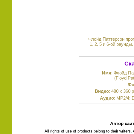
Флойд Паттерсон проти
1, 2, 5 и 6-ой раунд
Ска
Имя
: Флойд П
(Floyd Pa
Фо
Видео
: 480 x 360 
Аудио
: MP2/4; 
Автор сай
All rights of use of products belong to their writers