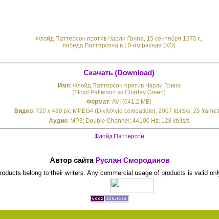
Флойд Паттерсон против Чарли Грина, 15 сентября 1970 г.,
победа Паттерсона в 10-ом раунде (KO)
Скачать (Download)
Имя
: Флойд Паттерсон против Чарли Грина
(Floyd Patterson vs Charley Green)
Формат
: AVI (641.2 MB)
Видео
: 720 x 480 px; MPEG4 (DivX/Xvid compatible); 2007 kbits/s; 25 frames
Аудио
: MP3; Double Channel; 44100 Hz; 128 kbits/s
Флойд Паттерсон
Автор сайта
Руслан Смородинов
 products belong to their writers. Any commercial usage of products is valid onl