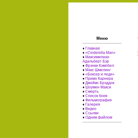
Меню
♦
Главная
♦
«Cinderella Man»
♦
Максимилиан
Адальберт Бэр
♦
Фрэнки Кэмпбел
♦
Макс Шмелинг
♦
«Боксер и леди»
♦
Примо Карнера
♦
Джеймс Брэддок
♦
Шоумен Макси
♦
Смерть
♦
Список боев
♦
Фильмография
♦
Галерея
♦
Видео
♦
Ссылки
♦
Одним файлом