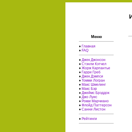
Меню
♦
Главная
♦
FAQ
♦
Джек Джонсон
♦
Стэнли Кэтчел
♦
Жорж Карпантье
♦
Гарри Греб
♦
Джек Дэмпси
♦
Томми Логран
♦
Макс Шмелинг
♦
Макс Бэр
♦
Джеймс Брэддок
♦
Джо Луис
♦
Рокки Марчиано
♦
Флойд Паттерсон
♦
Санни Листон
♦
Рейтинги